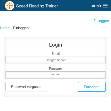
Speed Reading Trainer
MENÜ
Infocenter
Einloggen
Home
Einloggen
Trainingscenter
Erfolgscharts
Login
Entspannung
Email
Textfabrik
Passwort
SpeedReader
Passwort vergessen